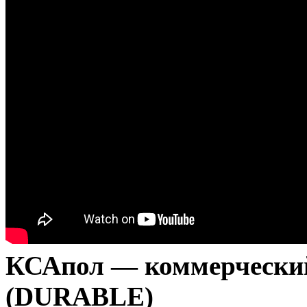
КСАпол — коммерчески
(DURABLE)