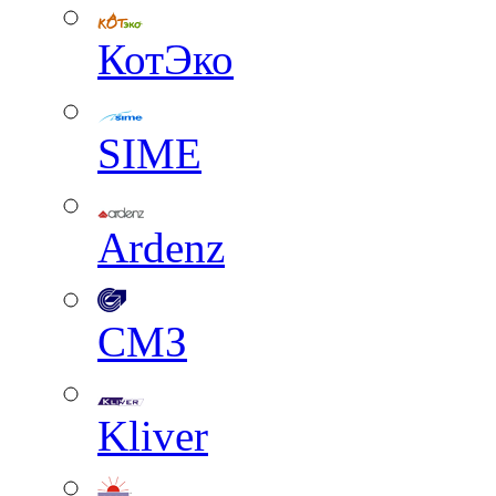
КотЭко
SIME
Ardenz
СМЗ
Kliver