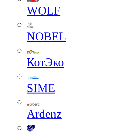
WOLF
NOBEL
КотЭко
SIME
Ardenz