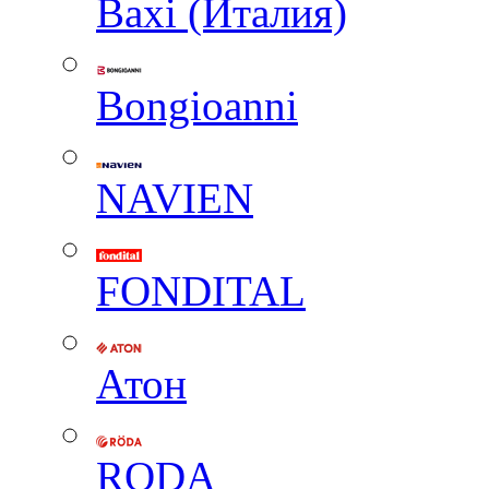
Baxi (Италия)
Вongioanni
NAVIEN
FONDITAL
Атон
RODA