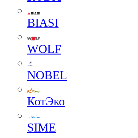
BIASI
WOLF
NOBEL
КотЭко
SIME