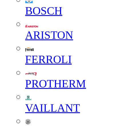
BOSCH
ARISTON
FERROLI
PROTHERM
VAILLANT