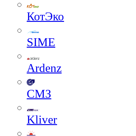
КотЭко
SIME
Ardenz
СМЗ
Kliver