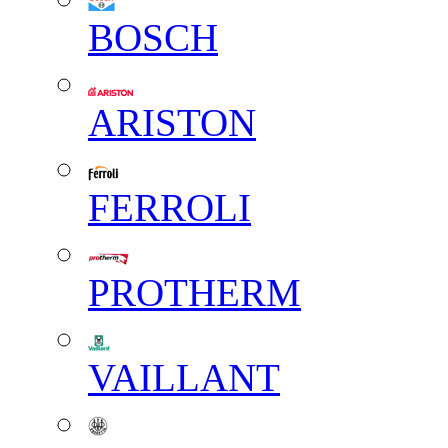
BOSCH
ARISTON
FERROLI
PROTHERM
VAILLANT