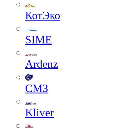
КотЭко
SIME
Ardenz
СМЗ
Kliver