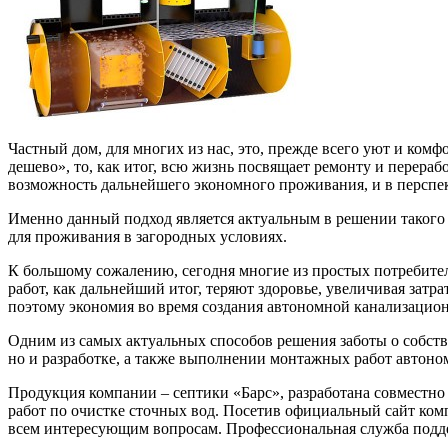
Частный дом, для многих из нас, это, прежде всего уют и комф
дешево», то, как итог, всю жизнь посвящает ремонту и перераб
возможность дальнейшего экономного проживания, и в перспе
Именно данный подход является актуальным в решении такого 
для проживания в загородных условиях.
К большому сожалению, сегодня многие из простых потребите
работ, как дальнейший итог, теряют здоровье, увеличивая зат
поэтому экономия во время создания автономной канализацио
Одним из самых актуальных способов решения заботы о собств
но и разработке, а также выполнении монтажных работ автоно
Продукция компании – септики «Барс», разработана совместно 
работ по очистке сточных вод. Посетив официальный сайт компа
всем интересующим вопросам. Профессиональная служба поддерж