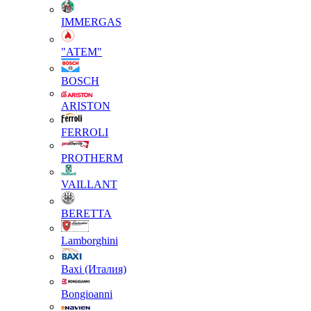
IMMERGAS
"АТЕМ"
BOSCH
ARISTON
FERROLI
PROTHERM
VAILLANT
BERETTA
Lamborghini
Baxi (Италия)
Вongioanni