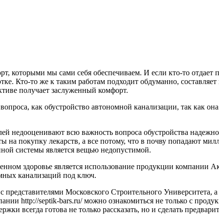
орт, которыми мы сами себя обеспечиваем. И если кто-то отдает 
отке. Кто-то же к таким работам подходит обдуманно, составляе
ктиве получает заслуженный комфорт.
вопроса, как обустройство автономной канализации, так как он
лей недооценивают всю важность вопроса обустройства надежно
раты на покупку лекарств, а все потому, что в почву попадают 
нной системы является вещью недопустимой.
енном здоровье является использование продукции компании Акв
мных канализаций под ключ.
с представителями Московского Строительного Университета, а 
нии http://septik-bars.ru/ можно ознакомиться не только с про
ки всегда готова не только рассказать, но и сделать предвари