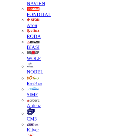
NAVIEN
FONDITAL
Атон
RODA
BIASI
WOLF
NOBEL
КотЭко
SIME
Ardenz
СМЗ
Kliver