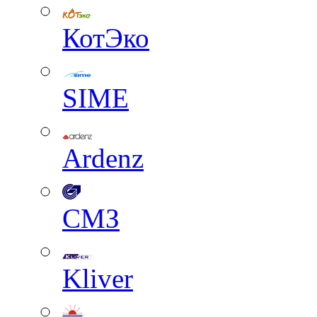
КотЭко
SIME
Ardenz
СМЗ
Kliver