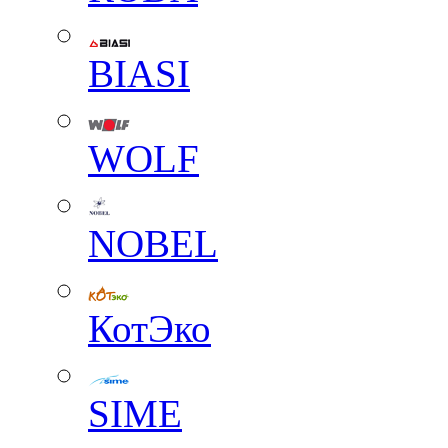
BIASI
WOLF
NOBEL
КотЭко
SIME