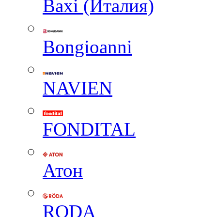
Baxi (Италия)
Вongioanni
NAVIEN
FONDITAL
Атон
RODA