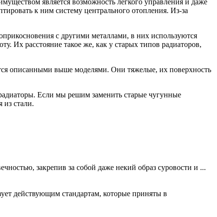
еимуществом является возможность легкого управления и даже
птировать к ним систему центрального отопления. Из-за
соприкосновения с другими металлами, в них используются
у. Их расстояние такое же, как у старых типов радиаторов,
тся описанными выше моделями. Они тяжелые, их поверхность
радиаторы. Если мы решим заменить старые чугунные
 из стали.
ностью, закрепив за собой даже некий образ суровости и ...
вует действующим стандартам, которые приняты в