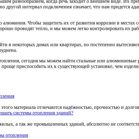
ьшим разнообразием, когда речь заходит о внешнем виде. Их пр
но другой интервал подключения означает, что нам придется ада
о алюминия. Чтобы защитить их от развития коррозии в местах 
рошо проводят тепло, и мы можем легко контролировать их работ
йти в некоторых домах или квартирах, но постепенно вытесняю
руднена.
топления, сегодня мы можем найти стальные или алюминиевые 
 проще приспособить их к существующей установке, чем изделия
опления
того материала отличаются надёжностью, прочностью и долговеч
ищать системы отопления зданий?
илых, а так же промышленных зданий, абсолютно не соответст
ы отопления