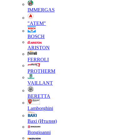
IMMERGAS
"АТЕМ"
BOSCH
ARISTON
FERROLI
PROTHERM
VAILLANT
BERETTA
Lamborghini
Baxi (Италия)
Вongioanni