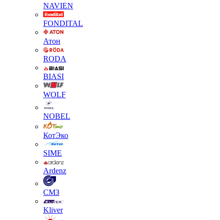
NAVIEN
FONDITAL
Атон
RODA
BIASI
WOLF
NOBEL
КотЭко
SIME
Ardenz
СМЗ
Kliver