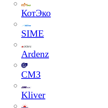
КотЭко
SIME
Ardenz
СМЗ
Kliver