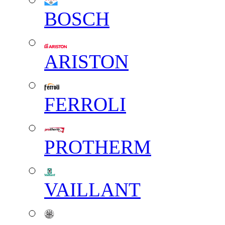
BOSCH
ARISTON
FERROLI
PROTHERM
VAILLANT