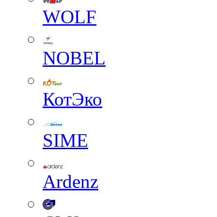
WOLF
NOBEL
КотЭко
SIME
Ardenz