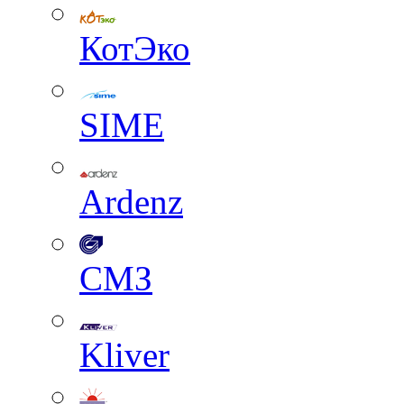
КотЭко
SIME
Ardenz
СМЗ
Kliver