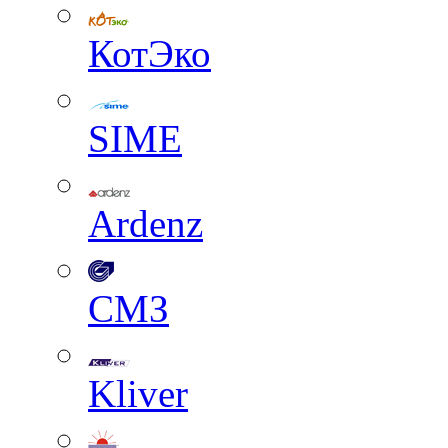
КотЭко
SIME
Ardenz
СМЗ
Kliver