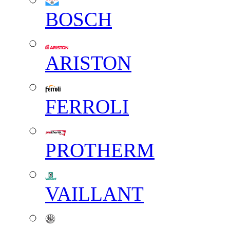
BOSCH
ARISTON
FERROLI
PROTHERM
VAILLANT