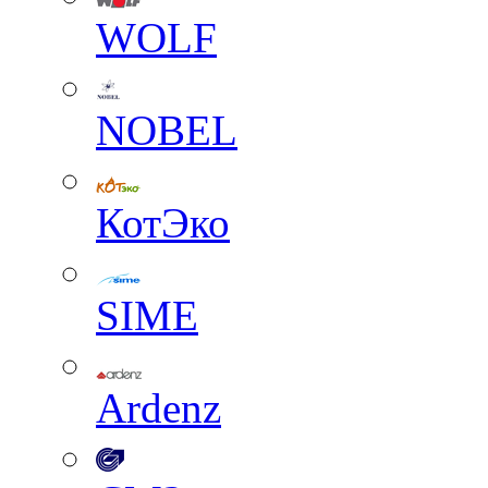
WOLF
NOBEL
КотЭко
SIME
Ardenz