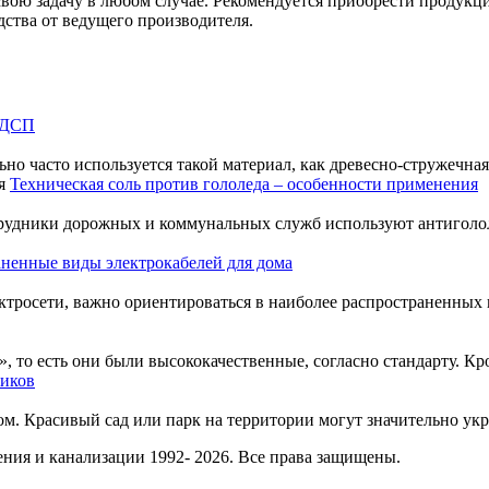
вою задачу в любом случае. Рекомендуется приобрести продукци
ства от ведущего производителя.
 ДСП
о часто используется такой материал, как древесно-стружечная
Техническая соль против гололеда – особенности применения
отрудники дорожных и коммунальных служб используют антиголол
аненные виды электрокабелей для дома
тросети, важно ориентироваться в наиболее распространенных их
, то есть они были высококачественные, согласно стандарту. Кром
ников
. Красивый сад или парк на территории могут значительно украс
ния и канализации 1992- 2026. Все права защищены.