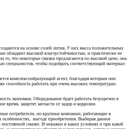
оздаются на основе солей лития. У них масса положительных
рвые обладают высокой влагоустойчивостью, и практически не
 то, что некоторые смазки предлагаются по высокой цене, она
щью специалистов, чтобы подобрать соответствующий материал
яется комплексообразующий агент, благодаря которым они
же способность работать при очень высоких температурах.
жность экономии. Оборудование будет работать безупречно в
ое время, защитят запчасти от задир и коррозии.
тные потребители, но крупные компании, работающие в
их особенностях, выгоде приобретения. Выбирая данное
 постоянной смазке. И неважно в каких условиях и при какой