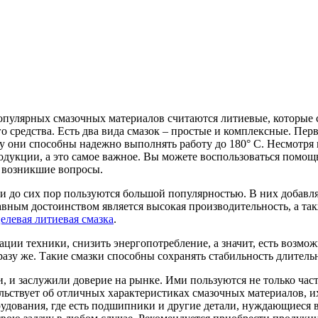
пулярных смазочных материалов считаются литиевые, которые с
го средства. Есть два вида смазок – простые и комплексные. Пе
они способны надежно выполнять работу до 180° С. Несмотря на
одукции, а это самое важное. Вы можете воспользоваться помо
а возникшие вопросы.
и до сих пор пользуются большой популярностью. В них добавл
авным достоинством является высокая производительность, а так
елевая литиевая смазка
.
ации техники, снизить энергопотребление, а значит, есть возмо
азу же. Такие смазки способны сохранять стабильность длительн
 и заслужили доверие на рынке. Ими пользуются не только час
ельствует об отличных характеристиках смазочных материалов, 
удования, где есть подшипники и другие детали, нуждающиеся в