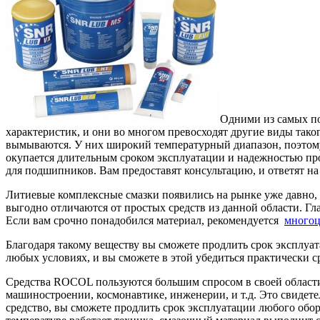
Одними из самых по
характеристик, и они во многом превосходят другие виды тако
вымываются. У них широкий температурный диапазон, поэтому 
окупается длительным сроком эксплуатации и надежностью пр
для подшипников. Вам предоставят консультацию, и ответят н
Литиевые комплексные смазки появились на рынке уже давно, 
выгодно отличаются от простых средств из данной области. Гл
Если вам срочно понадобился материал, рекомендуется
многоц
Благодаря такому веществу вы сможете продлить срок эксплуат
любых условиях, и вы сможете в этой убедиться практически ср
Средства ROCOL пользуются большим спросом в своей области,
машиностроении, космонавтике, инженерии, и т.д. Это свидет
средство, вы сможете продлить срок эксплуатации любого обор