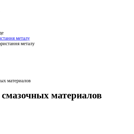
истання металу
ных материалов
 смазочных материалов