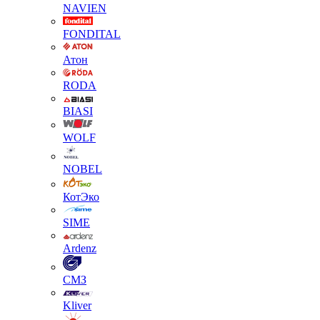
NAVIEN
FONDITAL
Атон
RODA
BIASI
WOLF
NOBEL
КотЭко
SIME
Ardenz
СМЗ
Kliver