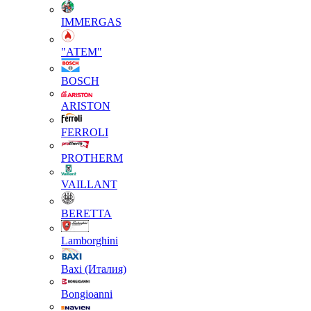
IMMERGAS
"АТЕМ"
BOSCH
ARISTON
FERROLI
PROTHERM
VAILLANT
BERETTA
Lamborghini
Baxi (Италия)
Вongioanni