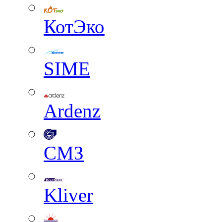
КотЭко
SIME
Ardenz
СМЗ
Kliver