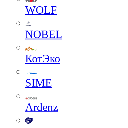
WOLF
NOBEL
КотЭко
SIME
Ardenz