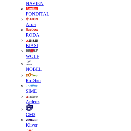
NAVIEN
FONDITAL
Атон
RODA
BIASI
WOLF
NOBEL
КотЭко
SIME
Ardenz
СМЗ
Kliver