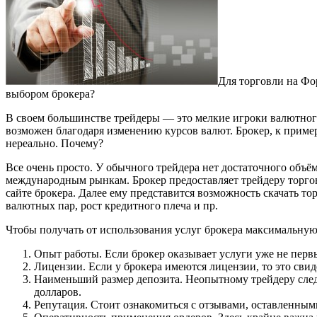
Для торговли на Фор
выбором брокера?
В своем большинстве трейдеры — это мелкие игроки валютного 
возможен благодаря изменению курсов валют. Брокер, к пример
нереально. Почему?
Все очень просто. У обычного трейдера нет достаточного объё
международным рынкам. Брокер предоставляет трейдеру торгов
сайте брокера. Далее ему представится возможность скачать т
валютных пар, рост кредитного плеча и пр.
Чтобы получать от использования услуг брокера максимальную
Опыт работы. Если брокер оказывает услуги уже не первый
Лицензии. Если у брокера имеются лицензии, то это свиде
Наименьший размер депозита. Неопытному трейдеру след
долларов.
Репутация. Стоит ознакомиться с отзывами, оставленным