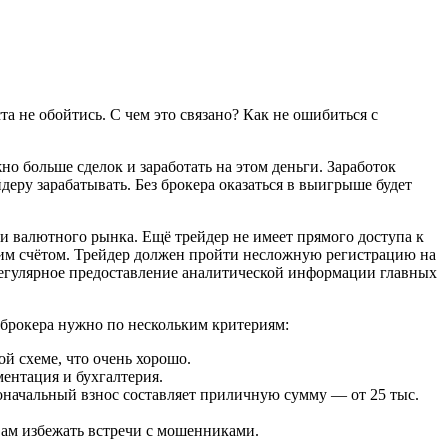
та не обойтись. С чем это связано? Как не ошибиться с
о больше сделок и заработать на этом деньги. Заработок
еру зарабатывать. Без брокера оказаться в выигрыше будет
ми валютного рынка. Ещё трейдер не имеет прямого доступа к
тим счётом. Трейдер должен пройти несложную регистрацию на
к регулярное предоставление аналитической информации главных
 брокера нужно по нескольким критериям:
ой схеме, что очень хорошо.
ментация и бухгалтерия.
оначальный взнос составляет приличную сумму — от 25 тыс.
вам избежать встречи с мошенниками.