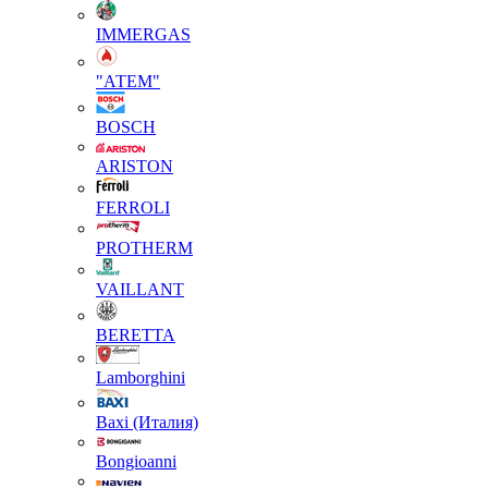
IMMERGAS
"АТЕМ"
BOSCH
ARISTON
FERROLI
PROTHERM
VAILLANT
BERETTA
Lamborghini
Baxi (Италия)
Вongioanni