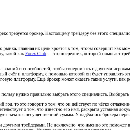
екс требуется брокер. Настоящему трейдеру без этого специалис
рынка. Главная их цель кроется в том, чтобы совершит как можн
у, такой как
Forex Club
— это посредник, который помогает трейд
ма знаний и способностей, чтобы соперничать с другими игрока
ый счёт и платформу, с помощью которой он будет управлять э
орговую платформу. Ещё брокер может оказать такие услуги, ка
 пользу нужно правильно выбрать этого специалиста. Выбирать
 год, то это говорит о том, что он действует по чётко отлаженн
тельствует о том, что известно его имя, раскрыта уставная доку
ует начать с несущественной суммы. У надёжного брокера перв
и другими трейдерами. Не исключено, что именно это поможет 