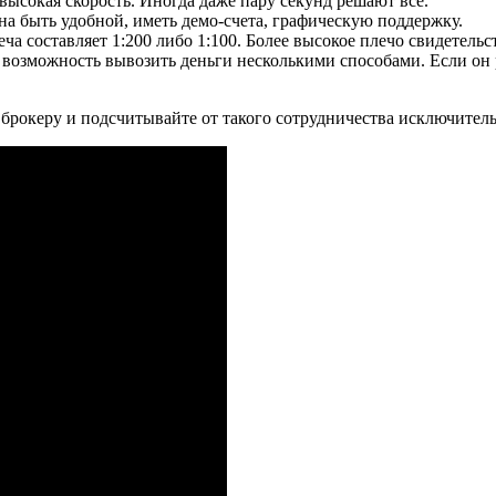
высокая скорость. Иногда даже пару секунд решают все.
а быть удобной, иметь демо-счета, графическую поддержку.
ча составляет 1:200 либо 1:100. Более высокое плечо свидетельс
 возможность вывозить деньги несколькими способами. Если он 
брокеру и подсчитывайте от такого сотрудничества исключител