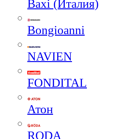
Baxi (Италия)
Вongioanni
NAVIEN
FONDITAL
Атон
RODA