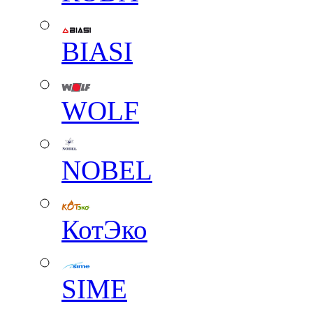
BIASI
WOLF
NOBEL
КотЭко
SIME