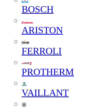
BOSCH
ARISTON
FERROLI
PROTHERM
VAILLANT