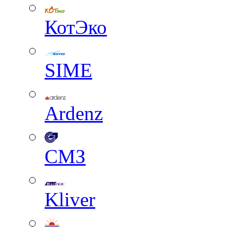
КотЭко
SIME
Ardenz
СМЗ
Kliver