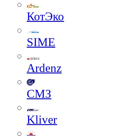
КотЭко
SIME
Ardenz
СМЗ
Kliver