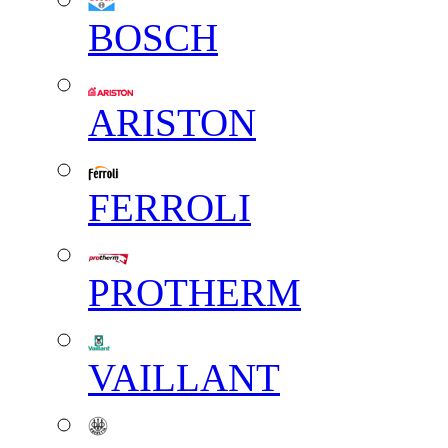
BOSCH
ARISTON
FERROLI
PROTHERM
VAILLANT