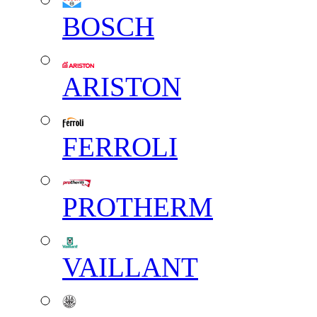
BOSCH
ARISTON
FERROLI
PROTHERM
VAILLANT