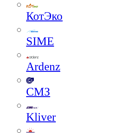
КотЭко
SIME
Ardenz
СМЗ
Kliver