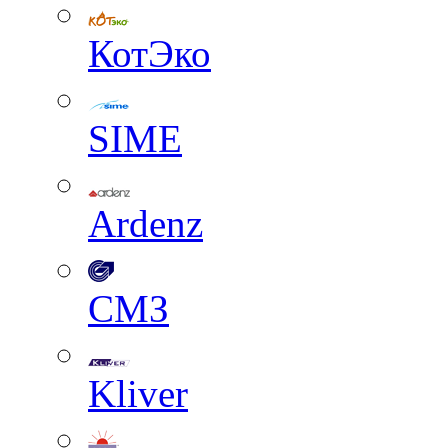
КотЭко
SIME
Ardenz
СМЗ
Kliver