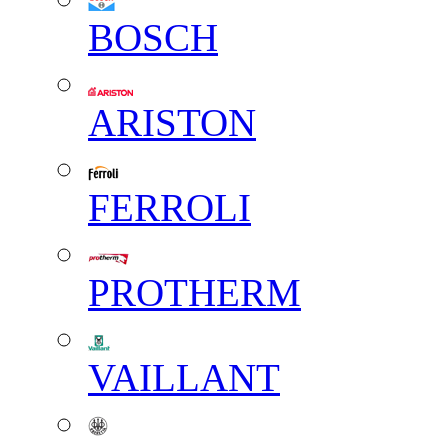
BOSCH
ARISTON
FERROLI
PROTHERM
VAILLANT