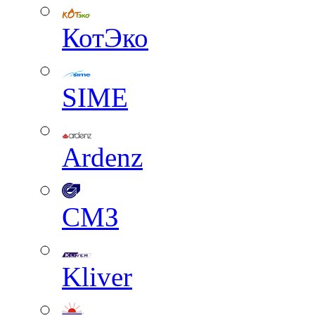
КотЭко
SIME
Ardenz
СМЗ
Kliver