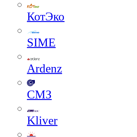
КотЭко
SIME
Ardenz
СМЗ
Kliver