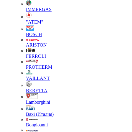
IMMERGAS
"АТЕМ"
BOSCH
ARISTON
FERROLI
PROTHERM
VAILLANT
BERETTA
Lamborghini
Baxi (Италия)
Вongioanni