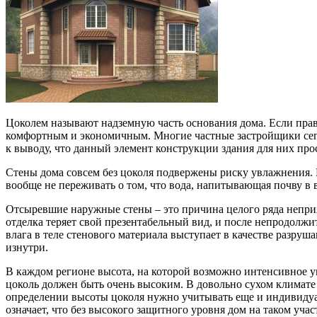
Цоколем называют надземную часть основания дома. Если прав
комфортным и экономичным. Многие частные застройщики сего
к выводу, что данный элемент конструкции здания для них про
Стены дома совсем без цоколя подвержены риску увлажнения. Е
вообще не переживать о том, что вода, напитывающая почву в 
Отсыревшие наружные стены – это причина целого ряда неприя
отделка теряет свой презентабельный вид, и после непродолжи
влага в теле стенового материала выступает в качестве разруш
изнутри.
В каждом регионе высота, на которой возможно интенсивное 
цоколь должен быть очень высоким. В довольно сухом климате
определении высоты цоколя нужно учитывать еще и индивидуал
означает, что без высокого защитного уровня дом на таком учас