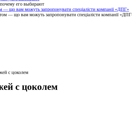
ом — що вам можуть запропонувати спеціалісти компанії «ДПГ»
жей с цоколем
жей с цоколем