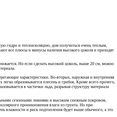
ную гидро и теплоизоляцию, дом получиться очень теплым,
вают все плюсы и минусы наличия высокого цоколя и приходят
нижается. Но если сделать высокий цоколь, выше 20 см, можно
териала.
ерегающие характеристики. Во-вторых, наружная и внутренняя
 легко образовывается плесень и грибок. Кроме всего прочего,
разовывается в частички льда, разрывая структуру материала
сильными сезонными ливнями и высоким снежным покровом,
пиллярного проникновения влаги из грунта. Но при
нь влажности и риск подтопления будет выше обычного, а это