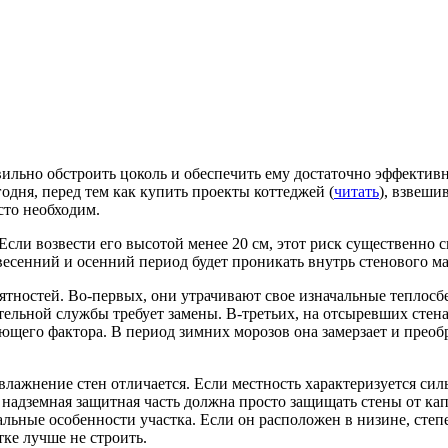
ильно обстроить цоколь и обеспечить ему достаточно эффектив
дня, перед тем как купить проекты коттеджей (
читать
), взвеши
сто необходим.
сли возвести его высотой менее 20 см, этот риск существенно с
весенний и осенний период будет проникать внутрь стенового ма
тностей. Во-первых, они утрачивают свое изначальные теплосб
тельной службы требует замены. В-третьих, на отсыревших стенах
ающего фактора. В период зимних морозов она замерзает и преоб
увлажнение стен отличается. Если местность характеризуется 
 надземная защитная часть должна просто защищать стены от ка
ьные особенности участка. Если он расположен в низине, степе
тке лучше не строить.