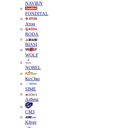
NAVIEN
FONDITAL
Атон
RODA
BIASI
WOLF
NOBEL
КотЭко
SIME
Ardenz
СМЗ
Kliver