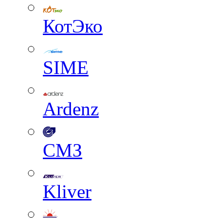
КотЭко
SIME
Ardenz
СМЗ
Kliver