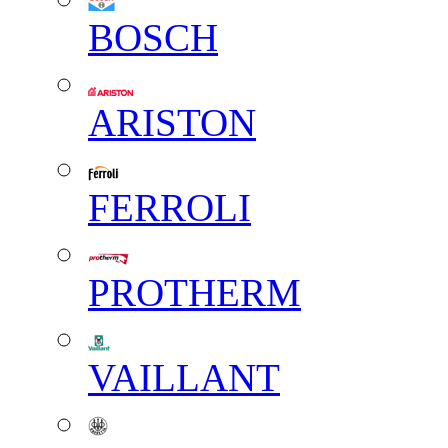
BOSCH
ARISTON
FERROLI
PROTHERM
VAILLANT