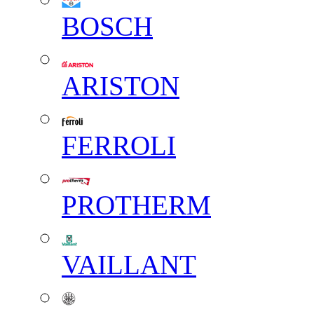
BOSCH
ARISTON
FERROLI
PROTHERM
VAILLANT