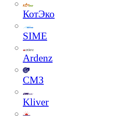
КотЭко
SIME
Ardenz
СМЗ
Kliver