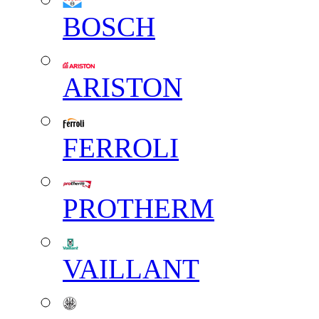
BOSCH
ARISTON
FERROLI
PROTHERM
VAILLANT