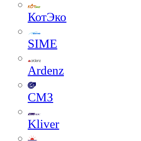
КотЭко
SIME
Ardenz
СМЗ
Kliver