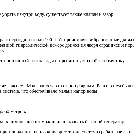
убрать изнутри воду, существует также клапан и зазор.
 с периодичностью 100 раз/с происходят вибрационные движени
ованной гидравлической камере движения якоря ограничены по
е.
т постоянный поток воды и препятствует ее обратному току.
ляет насосу «Малыш» оставаться популярным. Ранее в нем были
в системе, что обеспечивало малый напор воды.
о 60 метров;
ва; в помощь насосу можно использовать бытовой генератор;
при попадании на песочное дно; также система срабатывает в сл