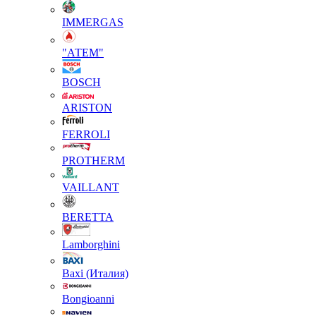
IMMERGAS
"АТЕМ"
BOSCH
ARISTON
FERROLI
PROTHERM
VAILLANT
BERETTA
Lamborghini
Baxi (Италия)
Вongioanni