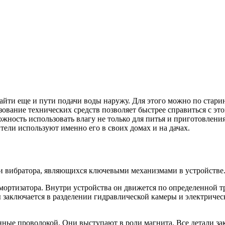
айти еще и пути подачи воды наружу. Для этого можно по стари
зование технических средств позволяет быстрее справиться с эт
ожность использовать влагу не только для питья и приготовлени
тели используют именно его в своих домах и на дачах.
и вибратора, являющихся ключевыми механизмами в устройстве. 
 амортизатора. Внутри устройства он движется по определенной
аключается в разделении гидравлической камеры и электрическо
танные проволокой. Они выступают в роли магнита. Все детали 