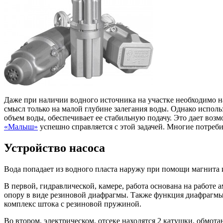
Даже при наличии водного источника на участке необходимо н
смысл только на малой глубине залегания воды. Однако исполь
объем воды, обеспечивает ее стабильную подачу. Это дает возм
«Малыш»
успешно справляется с этой задачей. Многие потреби
Устройство насоса
Вода попадает из водного пласта наружу при помощи магнита 
В первой, гидравлической, камере, работа основана на работе
опору в виде резиновой диафрагмы. Также функция диафрагмы з
комплекс штока с резиновой пружиной.
Во втором, электрическом, отсеке находятся 2 катушки, обмо