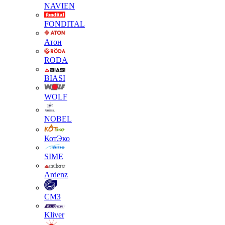
NAVIEN
FONDITAL
Атон
RODA
BIASI
WOLF
NOBEL
КотЭко
SIME
Ardenz
СМЗ
Kliver