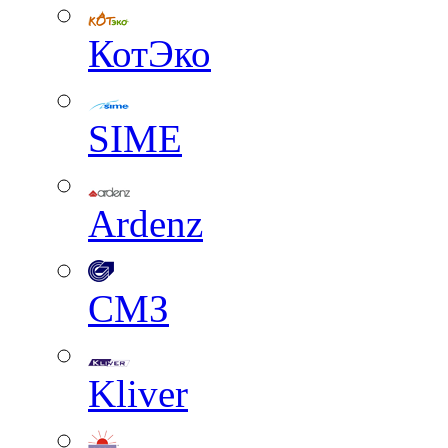
КотЭко
SIME
Ardenz
СМЗ
Kliver