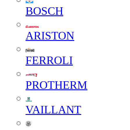
BOSCH
ARISTON
FERROLI
PROTHERM
VAILLANT