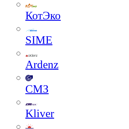
КотЭко
SIME
Ardenz
СМЗ
Kliver