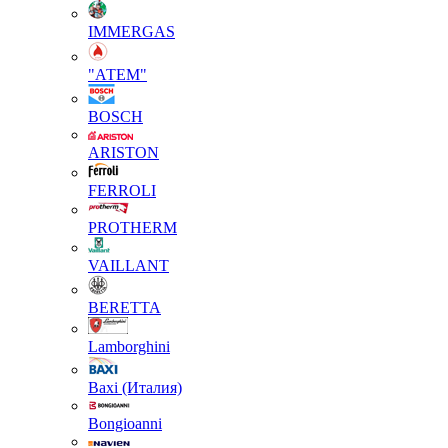
IMMERGAS
"АТЕМ"
BOSCH
ARISTON
FERROLI
PROTHERM
VAILLANT
BERETTA
Lamborghini
Baxi (Италия)
Вongioanni