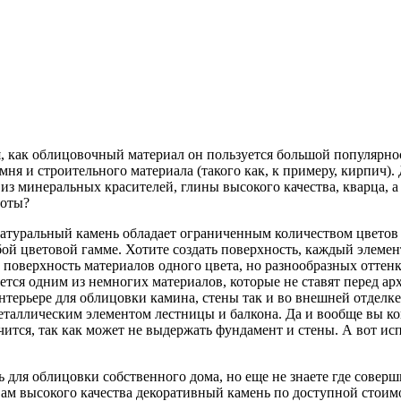
, как облицовочный материал он пользуется большой популярнос
ня и строительного материала (такого как, к примеру, кирпич).
з минеральных красителей, глины высокого качества, кварца, а
роты?
 натуральный камень обладает ограниченным количеством цветов
й цветовой гамме. Хотите создать поверхность, каждый элемент
поверхность материалов одного цвета, но разнообразных оттенк
ется одним из немногих материалов, которые не ставят перед а
ерьере для облицовки камина, стены так и во внешней отделке 
еталлическим элементом лестницы и балкона. Да и вообще вы к
учится, так как может не выдержать фундамент и стены. А вот ис
 для облицовки собственного дома, но еще не знаете где совер
ь вам высокого качества декоративный камень по доступной стои