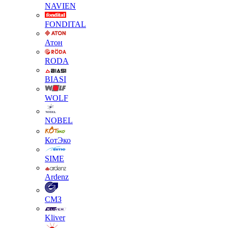
NAVIEN
FONDITAL
Атон
RODA
BIASI
WOLF
NOBEL
КотЭко
SIME
Ardenz
СМЗ
Kliver