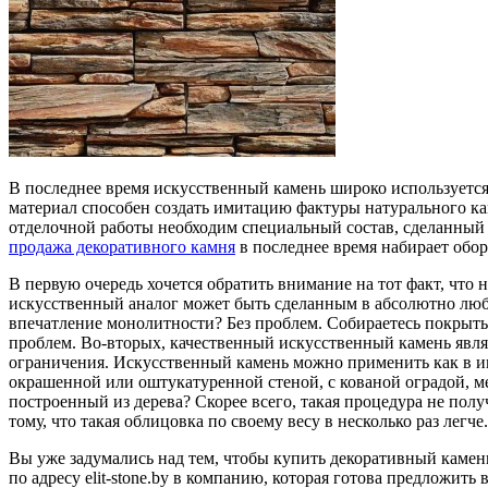
В последнее время искусственный камень широко используется
материал способен создать имитацию фактуры натурального кам
отделочной работы необходим специальный состав, сделанный и
продажа декоративного камня
в последнее время набирает обо
В первую очередь хочется обратить внимание на тот факт, что
искусственный аналог может быть сделанным в абсолютно любо
впечатление монолитности? Без проблем. Собираетесь покрыть 
проблем. Во-вторых, качественный искусственный камень явля
ограничения. Искусственный камень можно применить как в инт
окрашенной или оштукатуренной стеной, с кованой оградой, м
построенный из дерева? Скорее всего, такая процедура не пол
тому, что такая облицовка по своему весу в несколько раз легче.
Вы уже задумались над тем, чтобы купить декоративный камень
по адресу elit-stone.by в компанию, которая готова предложит