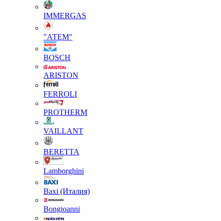
IMMERGAS
"АТЕМ"
BOSCH
ARISTON
FERROLI
PROTHERM
VAILLANT
BERETTA
Lamborghini
Baxi (Италия)
Вongioanni