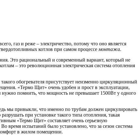
его, газ и реже – электричество, потому что оно является
а твердотопливных котлов при самом процессе
монтажа
.
ия. Это рациональный и современный вариант, который не
котлам – это революционная электрическая система отопления
о такого обогревателя присутствует неизменно циркуляционный
ещения. «Термо Щит» очень удобен и прост в эксплуатации,
м нужно помнить, что мощность не превышает 1500Вт у одного
ведь мы привыкли, что именно по трубам должен циркулировать
о разрушать при установке такого типа отопления, такая
ктивным «Термо Щит» составляет очень серьезную
 Во время испытаний было установлено, что за сезон система
 комфорт в жилом помещении.