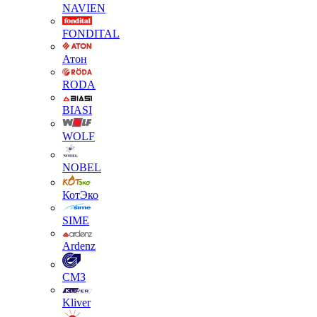
NAVIEN
FONDITAL
Атон
RODA
BIASI
WOLF
NOBEL
КотЭко
SIME
Ardenz
СМЗ
Kliver