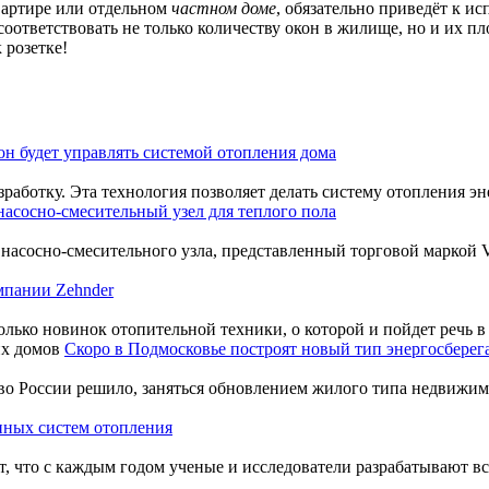
вартире или отдельном
частном доме
, обязательно приведёт к 
соответствовать не только количеству окон в жилище, но и их 
 розетке!
н будет управлять системой отопления дома
аботку. Эта технология позволяет делать систему отопления эне
асосно-смесительный узел для теплого пола
 насосно-смесительного узла, представленный торговой маркой
мпании Zehnder
ько новинок отопительной техники, о которой и пойдет речь в э
Скоро в Подмосковье построят новый тип энергосбере
во России решило, заняться обновлением жилого типа недвижимо
нных систем отопления
 что с каждым годом ученые и исследователи разрабатывают все