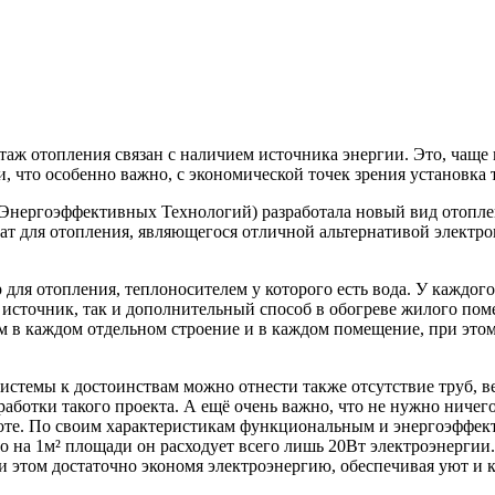
аж отопления связан с наличием источника энергии. Это, чаще вс
и, что особенно важно, с экономической точек зрения установк
нергоэффективных Технологий) разработала новый вид отоплен
ат для отопления, являющегося отличной альтернативой электро
для отопления, теплоносителем у которого есть вода. У каждог
 источник, так и дополнительный способ в обогреве жилого пом
м в каждом отдельном строение и в каждом помещение, при это
истемы к достоинствам можно отнести также отсутствие труб, 
зработки такого проекта. А ещё очень важно, что не нужно ничег
аботе. По своим характеристикам функциональным и энергоэффе
 на 1м² площади он расходует всего лишь 20Вт электроэнергии.
и этом достаточно экономя электроэнергию, обеспечивая уют и