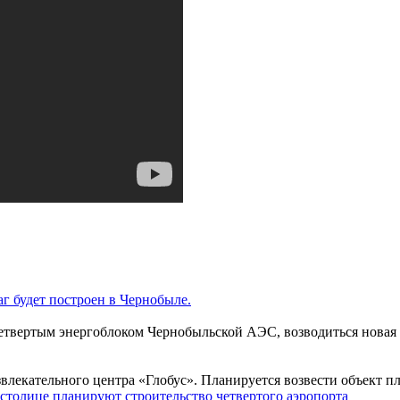
г будет построен в Чернобыле.
четвертым энергоблоком Чернобыльской АЭС, возводиться новая ар
звлекательного центра «Глобус». Планируется возвести объект п
столице планируют строительство четвертого аэропорта