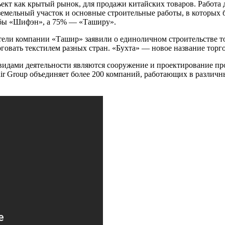
ект как крытый рынок, для продажи китайских товаров. Работа
емельный участок и основные строительные работы, в которых б
 бы «Шифэн», а 75% — «Таширу».
ели компании «Ташир» заявили о единоличном строительстве то
рговать текстилем разных стран. «Бухта» — новое название торг
 видами деятельности являются сооружение и проектирование пр
r Group объединяет более 200 компаний, работающих в различн