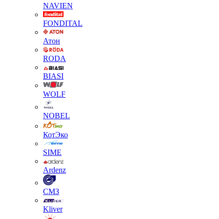
NAVIEN
FONDITAL
Атон
RODA
BIASI
WOLF
NOBEL
КотЭко
SIME
Ardenz
СМЗ
Kliver