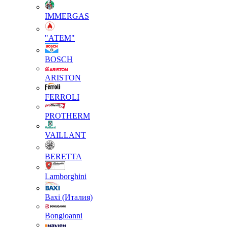
IMMERGAS
"АТЕМ"
BOSCH
ARISTON
FERROLI
PROTHERM
VAILLANT
BERETTA
Lamborghini
Baxi (Италия)
Вongioanni