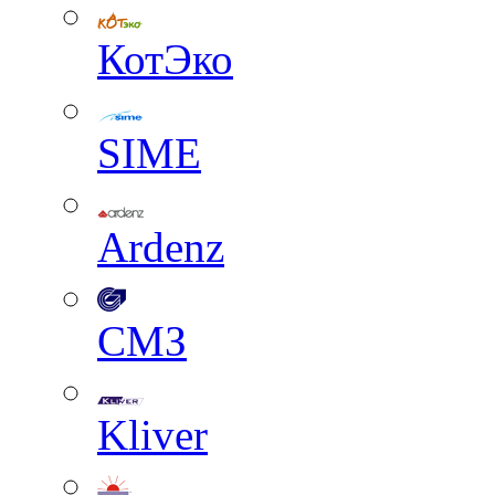
КотЭко
SIME
Ardenz
СМЗ
Kliver