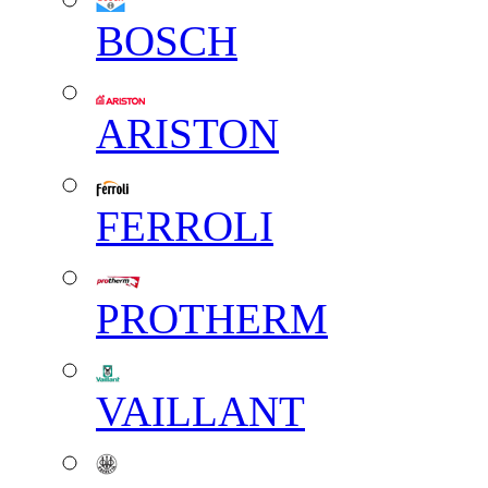
BOSCH
ARISTON
FERROLI
PROTHERM
VAILLANT