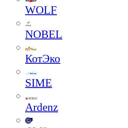
WOLF
NOBEL
КотЭко
SIME
Ardenz