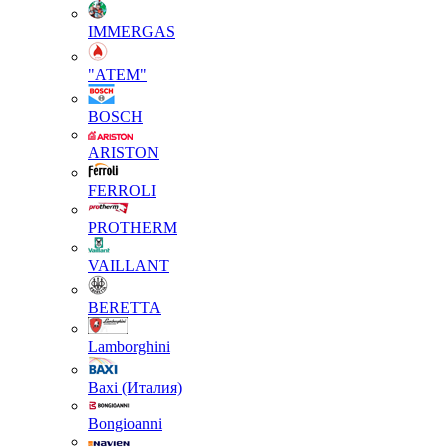
IMMERGAS
"АТЕМ"
BOSCH
ARISTON
FERROLI
PROTHERM
VAILLANT
BERETTA
Lamborghini
Baxi (Италия)
Вongioanni