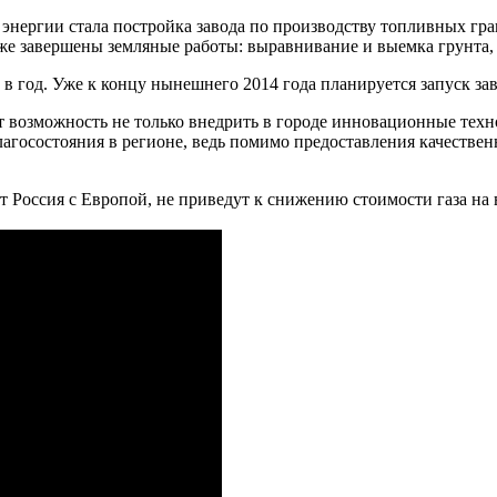
нергии стала постройка завода по производству топливных грану
е завершены земляные работы: выравнивание и выемка грунта, 
т в год. Уже к концу нынешнего 2014 года планируется запуск з
ст возможность не только внедрить в городе инновационные тех
лагосостояния в регионе, ведь помимо предоставления качестве
дет Россия с Европой, не приведут к снижению стоимости газа н