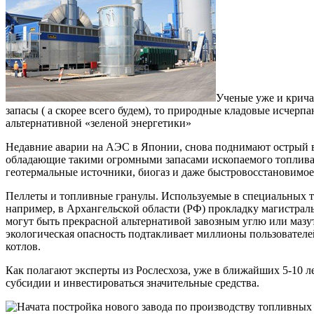
Ученые уже и крича
запасы ( а скорее всего будем), то природные кладовые исчер
альтернативной «зеленой энергетики»
Недавние аварии на АЭС в Японии, снова поднимают острый во
обладающие такими огромными запасами ископаемого топлива, 
геотермальные источники, биогаз и даже быстровосстановимое 
Пеллеты и топливные гранулы. Используемые в специальных тв
например, в Архангельской области (РФ) прокладку магистраль
могут быть прекрасной альтернативой завозным углю или мазу
экологическая опасность подтакливает миллионы пользователе
котлов.
Как полагают эксперты из Рослесхоза, уже в ближайших 5-10 л
субсидии и инвестироваться значительные средства.