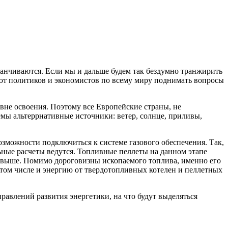
канчиваются. Если мы и дальше будем так бездумно транжирить
кают политиков и экономистов по всему миру поднимать вопросы
не освоения. Поэтому все Европейские страны, не
мы альтеррнативные источники: ветер, солнце, приливы,
зможности подключиться к системе газового обеспечения. Так,
ьные расчеты ведутся. Топливные пеллеты на данном этапе
о выше. Помимо дороговизны ископаемого топлива, именно его
 том числе и энергию от твердотопливных котелен и пеллетных
равлений развития энергетики, на что будут выделяться