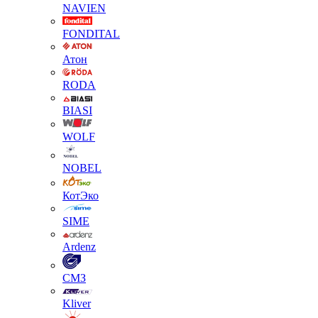
NAVIEN
FONDITAL
Атон
RODA
BIASI
WOLF
NOBEL
КотЭко
SIME
Ardenz
СМЗ
Kliver