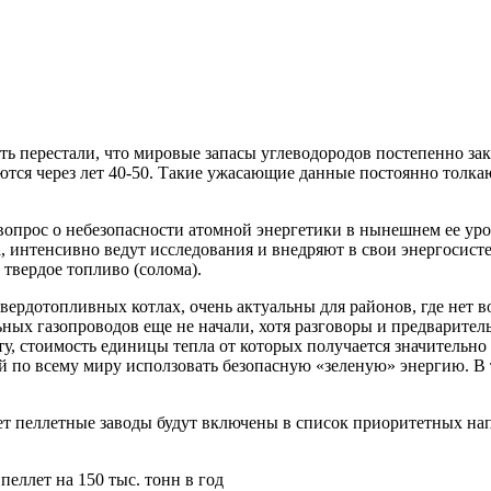
ть перестали, что мировые запасы углеводородов постепенно за
паются через лет 40-50. Такие ужасающие данные постоянно тол
прос о небезопасности атомной энергетики в нынешнем ее уров
интенсивно ведут исследования и внедряют в свои энергосисте
твердое топливо (солома).
ердотопливных котлах, очень актуальны для районов, где нет во
ных газопроводов еще не начали, хотя разговоры и предварител
ту, стоимость единицы тепла от которых получается значительн
й по всему миру исползовать безопасную «зеленую» энергию. В
ет пеллетные заводы будут включены в список приоритетных нап