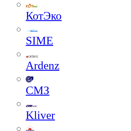
КотЭко
SIME
Ardenz
СМЗ
Kliver