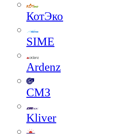
КотЭко
SIME
Ardenz
СМЗ
Kliver