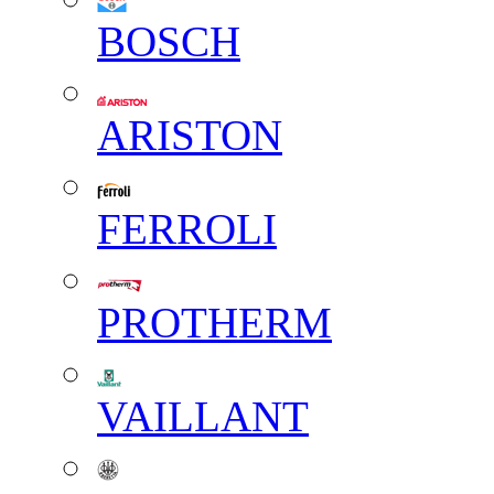
BOSCH
ARISTON
FERROLI
PROTHERM
VAILLANT