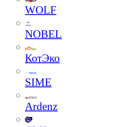
WOLF
NOBEL
КотЭко
SIME
Ardenz