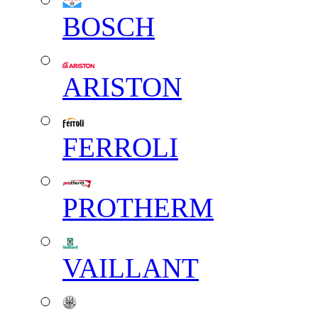
BOSCH
ARISTON
FERROLI
PROTHERM
VAILLANT