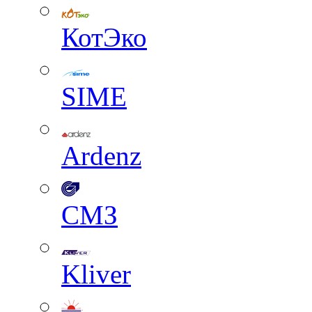
КотЭко
SIME
Ardenz
СМЗ
Kliver