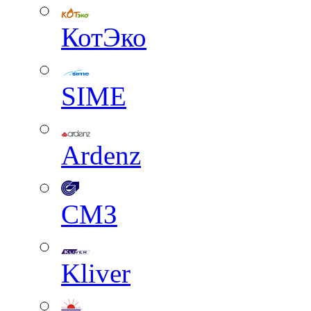
КотЭко
SIME
Ardenz
СМЗ
Kliver