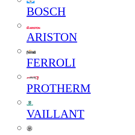
BOSCH
ARISTON
FERROLI
PROTHERM
VAILLANT