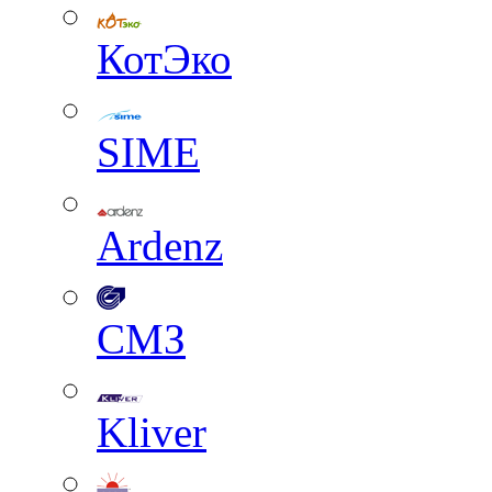
КотЭко
SIME
Ardenz
СМЗ
Kliver