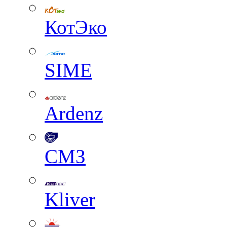
КотЭко
SIME
Ardenz
СМЗ
Kliver