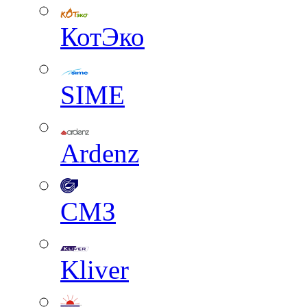
КотЭко
SIME
Ardenz
СМЗ
Kliver