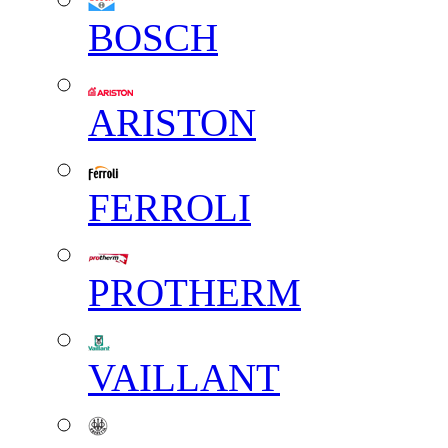
BOSCH
ARISTON
FERROLI
PROTHERM
VAILLANT