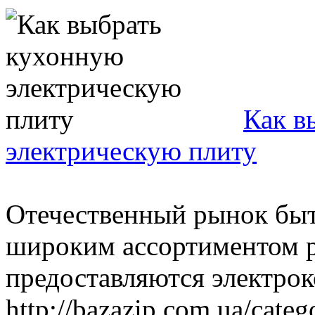
Как в
электрическую плиту
Отечественный рынок быт
широким ассортиментом р
предоставляются электро
http://bazazip.com.ua/categ