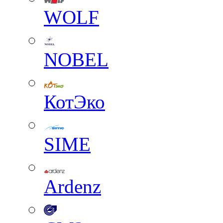
WOLF
NOBEL
КотЭко
SIME
Ardenz