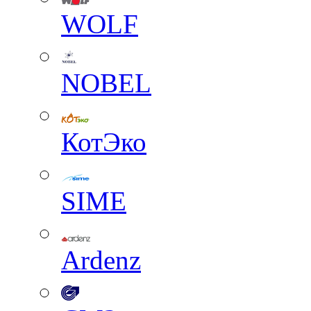
WOLF
NOBEL
КотЭко
SIME
Ardenz