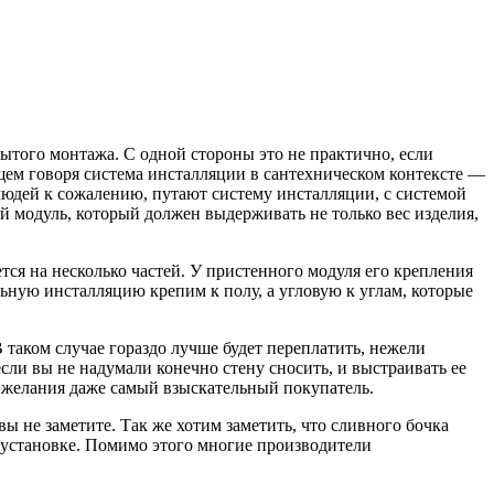
ытого монтажа. С одной стороны это не практично, если
бщем говоря система инсталляции в сантехническом контексте —
 людей к сожалению, путают систему инсталляции, с системой
ый модуль, который должен выдерживать не только вес изделия,
тся на несколько частей. У пристенного модуля его крепления
льную инсталляцию крепим к полу, а угловую к углам, которые
таком случае гораздо лучше будет переплатить, нежели
сли вы не надумали конечно стену сносить, и выстраивать ее
и желания даже самый взыскательный покупатель.
ы не заметите. Так же хотим заметить, что сливного бочка
и установке. Помимо этого многие производители