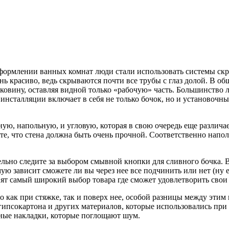
формлении ванных комнат люди стали использовать системы скр
ень красиво, ведь скрываются почти все трубы с глаз долой. В о
раковину, оставляя видной только «рабочую» часть. Большинство
 инсталляции включает в себя не только бочок, но и установочн
ую, напольную, и угловую, которая в свою очередь еще различае
йте, что стена должна быть очень прочной. Соответственно напо
льно следите за выбором смывной кнопки для сливного бочка. В 
ю зависит сможете ли вы через нее все подчинить или нет (ну е
вят самый широкий выбор товара где сможет удовлетворить сво
 как при стяжке, так и поверх нее, особой разницы между этим в
 гипсокартона и других материалов, которые использовались пр
ьные накладки, которые поглощают шум.