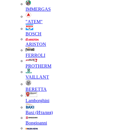
IMMERGAS
"АТЕМ"
BOSCH
ARISTON
FERROLI
PROTHERM
VAILLANT
BERETTA
Lamborghini
Baxi (Италия)
Вongioanni