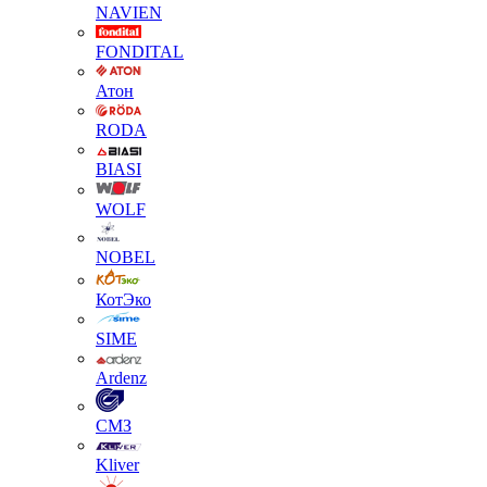
NAVIEN
FONDITAL
Атон
RODA
BIASI
WOLF
NOBEL
КотЭко
SIME
Ardenz
СМЗ
Kliver