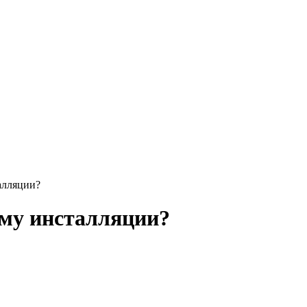
алляции?
ему инсталляции?