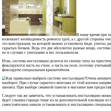
В наше время при о
возникнет необходимость ремонта труб, а с другой стороны оч
это конструкция, на которой можно установить биде, унитаз, 
скрытых бочков. Ведь это две абсолютно разные вещи, система
но в случаях с унитазами и вес пользователя.
Итак, система инсталляции делится по своему типу на пристенн
фиксируются часть на стене, а часть на поле, поэтому учитыва
фиксируем специальным кранштейном.
Очень внимате
наоборот. При случае скрытого монтажа от этой кнопки напряму
заново). При выборе смывной панели в магазине вам предоста
Следует так же заметить, что устанавливать инсталляцию можно
будет слышна гораздо тише из-за дополнительной изоляции из
самостоятельно начали устанавливать в инсталляцию специал