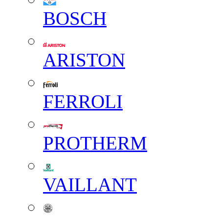
BOSCH
ARISTON
FERROLI
PROTHERM
VAILLANT