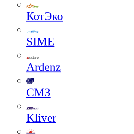
КотЭко
SIME
Ardenz
СМЗ
Kliver